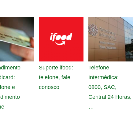
ndimento
Suporte ifood:
Telefone
icard:
telefone, fale
Intermédica:
fone e
conosco
0800, SAC,
ndimento
Central 24 Horas,
ne
…