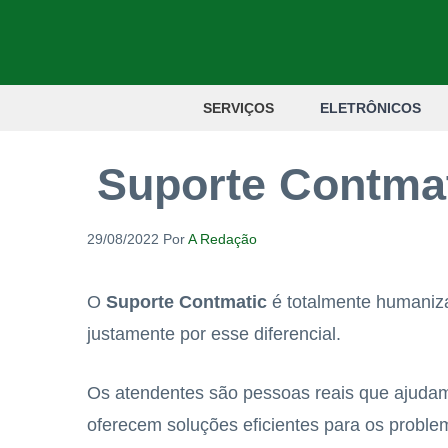
Pular
para
o
SERVIÇOS
ELETRÔNICOS
conteúdo
Suporte Contmat
29/08/2022
Por
A Redação
O
Suporte Contmatic
é totalmente humaniz
justamente por esse diferencial.
Os atendentes são pessoas reais que ajudam
oferecem soluções eficientes para os proble