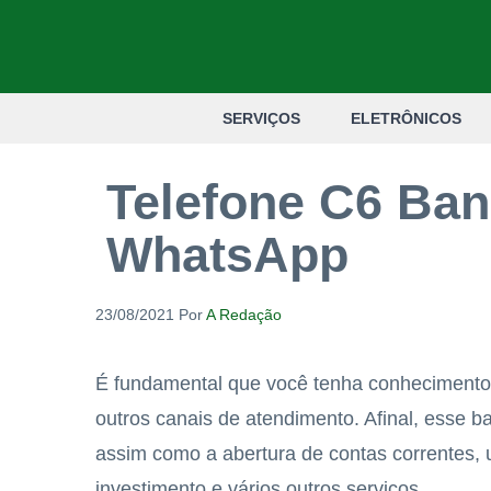
Pular
para
o
SERVIÇOS
ELETRÔNICOS
conteúdo
Telefone C6 Ban
WhatsApp
23/08/2021
Por
A Redação
É fundamental que você tenha conhecimento
outros canais de atendimento. Afinal, esse ba
assim como a abertura de contas correntes, u
investimento e vários outros serviços.