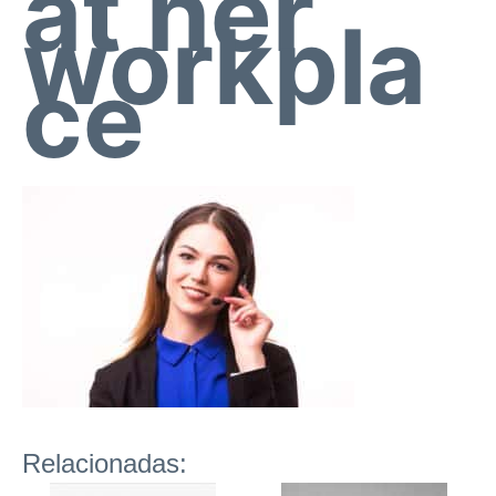
at her
workpla
ce
Relacionadas: