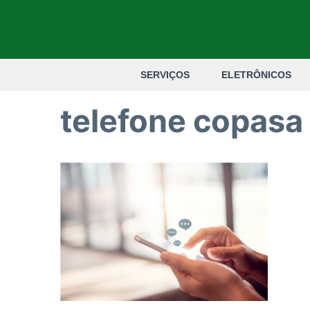
Pular
para
o
SERVIÇOS
ELETRÔNICOS
conteúdo
telefone copas