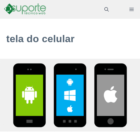
Pular
ME
para
o
conteúdo
tela do celular