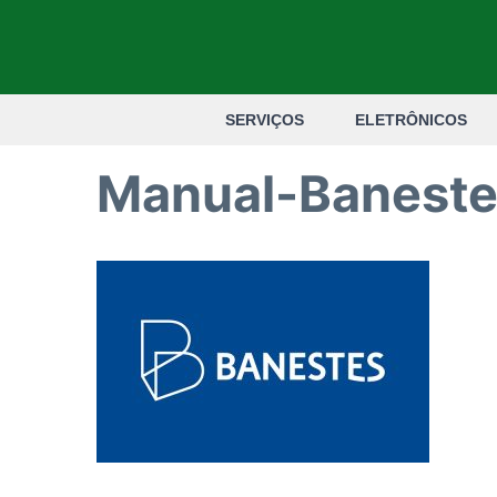
Pular
para
o
SERVIÇOS
ELETRÔNICOS
conteúdo
Manual-Banest