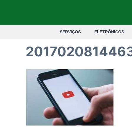
Pular
para
o
SERVIÇOS
ELETRÔNICOS
conteúdo
201702081446