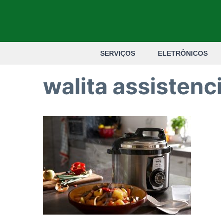
Pular
para
o
SERVIÇOS
ELETRÔNICOS
conteúdo
walita assistenc