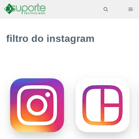
Pular
ME
para
o
conteúdo
filtro do instagram