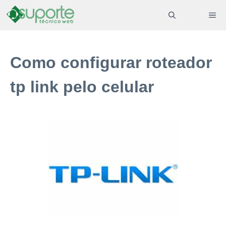
Pular
ME
para
o
conteúdo
Como configurar roteador
tp link pelo celular