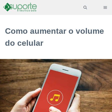
Pular
ME
para
o
conteúdo
Como aumentar o volume
do celular