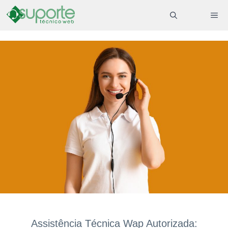
Pular
ME
para
o
conteúdo
Assistência Técnica Wap Autorizada: